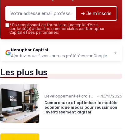
➔ Je m'inscris
*
En remplissant ce formulaire, j’accepte d’être
contacté(e) à des fins commerciales par Nenuphar
Capital et ses partenaires.
Nenuphar Capital
Ajoutez-nous à vos sources préférées sur Google
Les plus lus
•
Développement et croissance
13/11/2025
Comprendre et optimiser le modèle
économique média pour réussir son
investissement digital