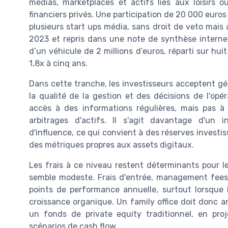
médias, marketplaces et actifs liés aux loisirs o
financiers privés. Une participation de 20 000 euro
plusieurs start ups média, sans droit de veto mais
2023 et repris dans une note de synthèse interne,
d’un véhicule de 2 millions d’euros, réparti sur hui
1,8x à cinq ans.
Dans cette tranche, les investisseurs acceptent 
la qualité de la gestion et des décisions de l'opé
accès à des informations régulières, mais pas à 
arbitrages d'actifs. Il s'agit davantage d'un 
d'influence, ce qui convient à des réserves investi
des métriques propres aux assets digitaux.
Les frais à ce niveau restent déterminants pour 
semble modeste. Frais d'entrée, management fees 
points de performance annuelle, surtout lorsque 
croissance organique. Un family office doit donc an
un fonds de private equity traditionnel, en proj
scénarios de cash flow.