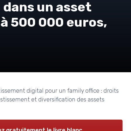
e dans un asset
0 à 500 000 euros,
ssement digital pour un family office : droits
estissement et diversification des assets
z gratuitement le livre blanc