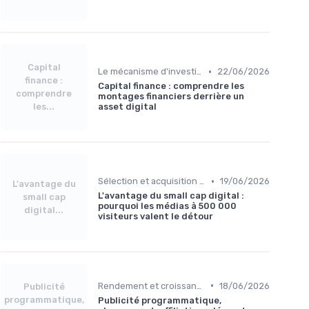
Capital
•
Le mécanisme d'investissement
22/06/2026
finance :
Capital finance : comprendre les
comprendre
montages financiers derrière un
les...
asset digital
•
Sélection et acquisition des assets
19/06/2026
L'avantage du
L'avantage du small cap digital :
small cap
pourquoi les médias à 500 000
digital...
visiteurs valent le détour
•
Rendement et croissance organique
18/06/2026
Publicité
programmatique,
Publicité programmatique,