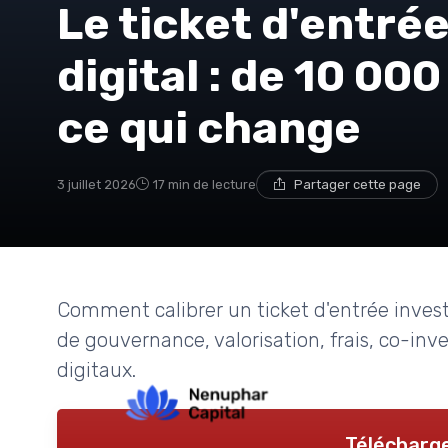
Le ticket d'entré
digital : de 10 00
ce qui change
3 juillet 2026
17 min de lecture
Partager cette page
Comment calibrer un ticket d'entrée investi
de gouvernance, valorisation, frais, co-inv
digitaux.
Télécharge