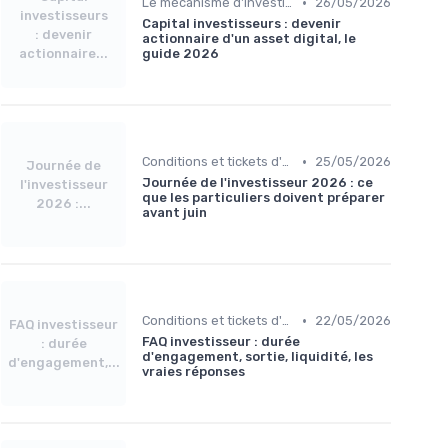
•
Le mécanisme d'investissement
26/05/2026
investisseurs
Capital investisseurs : devenir
: devenir
actionnaire d'un asset digital, le
actionnaire...
guide 2026
•
Conditions et tickets d'entrée
25/05/2026
Journée de
Journée de l'investisseur 2026 : ce
l'investisseur
que les particuliers doivent préparer
2026 :...
avant juin
•
Conditions et tickets d'entrée
22/05/2026
FAQ investisseur
FAQ investisseur : durée
: durée
d'engagement, sortie, liquidité, les
d'engagement,...
vraies réponses