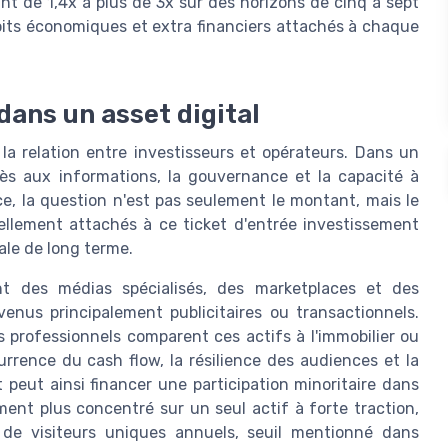
ant de 1,4x à plus de 3x sur des horizons de cinq à sept
roits économiques et extra financiers attachés à chaque
dans un asset digital
 la relation entre investisseurs et opérateurs. Dans un
ccès aux informations, la gouvernance et la capacité à
ice, la question n'est pas seulement le montant, mais le
ellement attachés à ce ticket d'entrée investissement
ale de long terme.
t des médias spécialisés, des marketplaces et des
enus principalement publicitaires ou transactionnels.
s professionnels comparent ces actifs à l'immobilier ou
urrence du cash flow, la résilience des audiences et la
eut ainsi financer une participation minoritaire dans
ment plus concentré sur un seul actif à forte traction,
de visiteurs uniques annuels, seuil mentionné dans