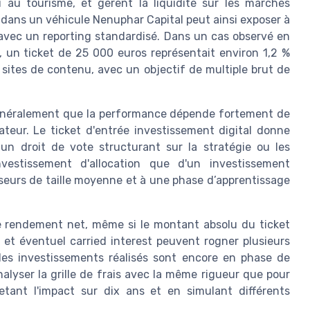
u au tourisme, et gèrent la liquidité sur les marchés
s dans un véhicule Nenuphar Capital peut ainsi exposer à
 avec un reporting standardisé. Dans un cas observé en
 un ticket de 25 000 euros représentait environ 1,2 %
t sites de contenu, avec un objectif de multiple brut de
généralement que la performance dépende fortement de
rateur. Le ticket d'entrée investissement digital donne
un droit de vote structurant sur la stratégie ou les
investissement d'allocation que d'un investissement
sseurs de taille moyenne et à une phase d’apprentissage
le rendement net, même si le montant absolu du ticket
et éventuel carried interest peuvent rogner plusieurs
les investissements réalisés sont encore en phase de
alyser la grille de frais avec la même rigueur que pour
etant l'impact sur dix ans et en simulant différents