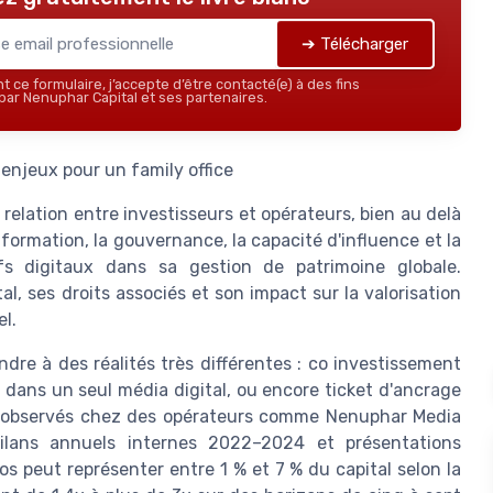
➔ Télécharger
 ce formulaire, j’accepte d’être contacté(e) à des fins
ar Nenuphar Capital et ses partenaires.
 enjeux pour un family office
 relation entre investisseurs et opérateurs, bien au delà
nformation, la gouvernance, la capacité d'influence et la
fs digitaux dans sa gestion de patrimoine globale.
l, ses droits associés et son impact sur la valorisation
l.
re à des réalités très différentes : co investissement
ive dans un seul média digital, ou encore ticket d'ancrage
ts observés chez des opérateurs comme Nenuphar Media
ilans annuels internes 2022–2024 et présentations
s peut représenter entre 1 % et 7 % du capital selon la