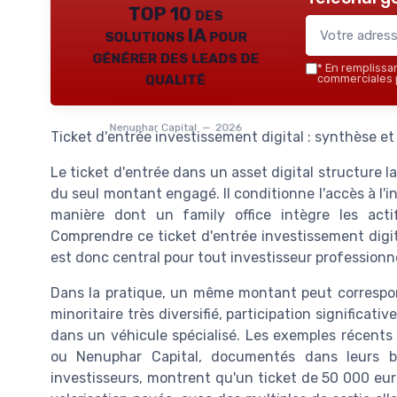
TOP 10 des
solutions IA pour
générer des leads de
*
En remplissant
qualité
commerciales p
Nenuphar Capital — 2026
Ticket d'entrée investissement digital : synthèse et
Le ticket d'entrée dans un asset digital structure la
du seul montant engagé. Il conditionne l'accès à l'i
manière dont un family office intègre les acti
Comprendre ce ticket d'entrée investissement digita
est donc central pour tout investisseur professionne
Dans la pratique, un même montant peut correspond
minoritaire très diversifié, participation significat
dans un véhicule spécialisé. Les exemples récen
ou Nenuphar Capital, documentés dans leurs b
investisseurs, montrent qu'un ticket de 50 000 euro