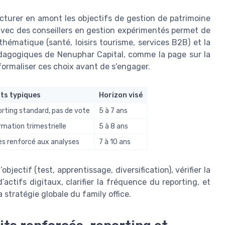
ructurer en amont les objectifs de gestion de patrimoine
 avec des conseillers en gestion expérimentés permet de
 thématique (santé, loisirs tourisme, services B2B) et la
dagogiques de Nenuphar Capital, comme la page sur la
 formaliser ces choix avant de s'engager.
its typiques
Horizon visé
rting standard, pas de vote
5 à 7 ans
rmation trimestrielle
5 à 8 ans
s renforcé aux analyses
7 à 10 ans
l’objectif (test, apprentissage, diversification), vérifier la
’actifs digitaux, clarifier la fréquence du reporting, et
 stratégie globale du family office.