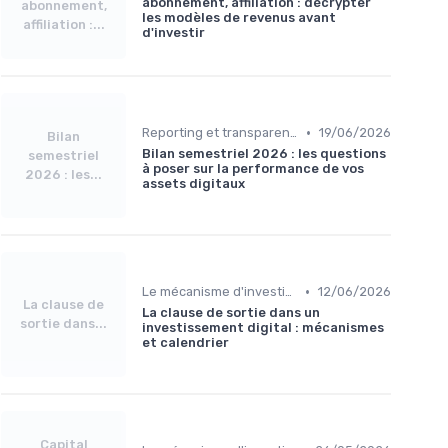
abonnement, affiliation : décrypter
abonnement,
les modèles de revenus avant
affiliation :...
d'investir
•
Reporting et transparence
19/06/2026
Bilan
Bilan semestriel 2026 : les questions
semestriel
à poser sur la performance de vos
2026 : les...
assets digitaux
•
Le mécanisme d'investissement
12/06/2026
La clause de
La clause de sortie dans un
sortie dans...
investissement digital : mécanismes
et calendrier
Capital