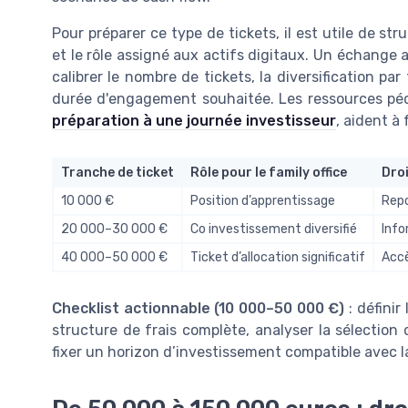
Pour préparer ce type de tickets, il est utile de st
et le rôle assigné aux actifs digitaux. Un échange
calibrer le nombre de tickets, la diversification par
durée d'engagement souhaitée. Les ressources pé
préparation à une journée investisseur
, aident à
Tranche de ticket
Rôle pour le family office
Dro
10 000 €
Position d’apprentissage
Repo
20 000–30 000 €
Co investissement diversifié
Info
40 000–50 000 €
Ticket d’allocation significatif
Accè
Checklist actionnable (10 000–50 000 €)
: définir 
structure de frais complète, analyser la sélection d
fixer un horizon d’investissement compatible avec la