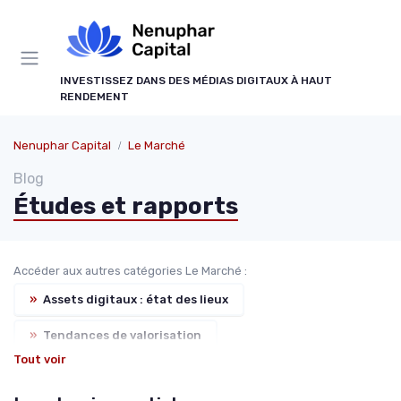
Panneau de gestion des cookies
INVESTISSEZ DANS DES MÉDIAS DIGITAUX À HAUT
RENDEMENT
Nenuphar Capital
Le Marché
Blog
Études et rapports
Accéder aux autres catégories Le Marché :
»
Assets digitaux : état des lieux
»
Tendances de valorisation
Tout voir
»
M&A dans les médias digitaux