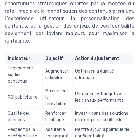
opportunités stratégiques offertes par la montée du
retail media et la monétisation des contenus premium.
L’expérience utilisateur, la personnalisation des
contenus, et la gestion des enjeux de confidentialité
deviennent des leviers majeurs pour maximiser la
rentabilité.
Indicateur
Objectif
Action d’ajustement
Engagement
Augmenter
Optimiser la qualité
sur les
la fidélité
éditoriale
contenus
Maximiser
Réallouer les budgets vers
ROI publicitaire
la
les canaux performants
rentabilité
Qualité des
Renforcer
Investir dans des solutions
données
le ciblage
d’intelligence artificielle
Respect de la
Assurer la
Mettre à jour la politique de
confidentialité
conformité
confidentialité