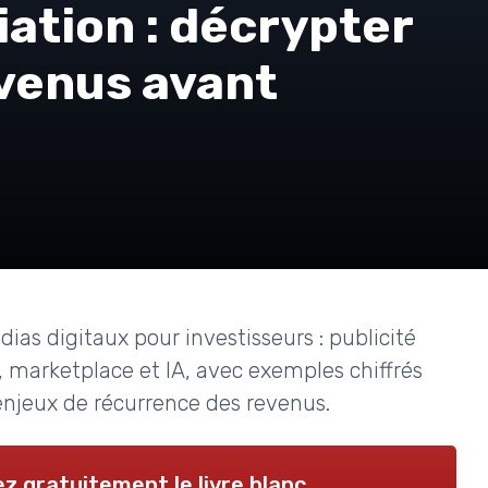
iation : décrypter
evenus avant
s digitaux pour investisseurs : publicité
 marketplace et IA, avec exemples chiffrés
enjeux de récurrence des revenus.
z gratuitement le livre blanc