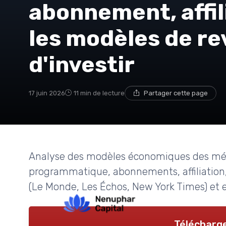
abonnement, affil
les modèles de r
d'investir
17 juin 2026
11 min de lecture
Partager cette page
Analyse des modèles économiques des média
programmatique, abonnements, affiliation,
(Le Monde, Les Échos, New York Times) et 
Télécharge