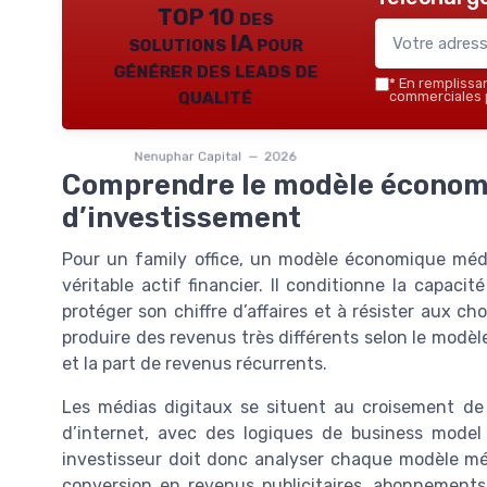
TOP 10 des
solutions IA pour
générer des leads de
*
En remplissant
qualité
commerciales p
Nenuphar Capital — 2026
Comprendre le modèle économi
d’investissement
Pour un family office, un modèle économique médi
véritable actif financier. Il conditionne la capaci
protéger son chiffre d’affaires et à résister aux 
produire des revenus très différents selon le modèl
et la part de revenus récurrents.
Les médias digitaux se situent au croisement de 
d’internet, avec des logiques de business model 
investisseur doit donc analyser chaque modèle mé
conversion en revenus publicitaires, abonnements