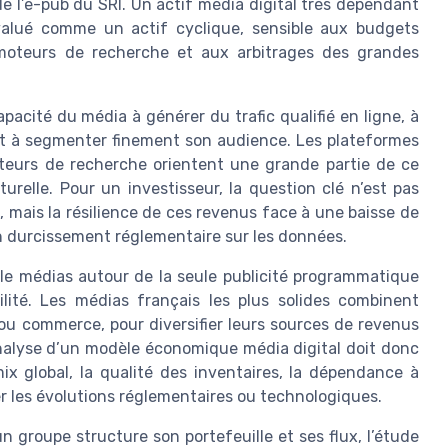
de l’e-pub du SRI. Un actif média digital très dépendant
alué comme un actif cyclique, sensible aux budgets
moteurs de recherche et aux arbitrages des grandes
acité du média à générer du trafic qualifié en ligne, à
 et à segmenter finement son audience. Les plateformes
oteurs de recherche orientent une grande partie de ce
urelle. Pour un investisseur, la question clé n’est pas
, mais la résilience de ces revenus face à une baisse de
 un durcissement réglementaire sur les données.
le médias autour de la seule publicité programmatique
tilité. Les médias français les plus solides combinent
 ou commerce, pour diversifier leurs sources de revenus
L’analyse d’un modèle économique média digital doit donc
mix global, la qualité des inventaires, la dépendance à
r les évolutions réglementaires ou technologiques.
n groupe structure son portefeuille et ses flux, l’étude