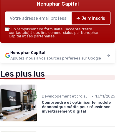
Nenuphar Capital
➔ Je m'inscris
*
En remplissant ce formulaire, j’accepte d’être
contacté(e) à des fins commerciales par Nenuphar
Capital et ses partenaires.
Nenuphar Capital
Ajoutez-nous à vos sources préférées sur Google
Les plus lus
•
Développement et croissance
13/11/2025
Comprendre et optimiser le modèle
économique média pour réussir son
investissement digital