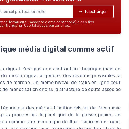
➔ Télécharger
 ce formulaire, j’accepte d’être contacté(e) à des fins
ar Nenuphar Capital et ses partenaires.
que média digital comme actif
a digital n’est pas une abstraction théorique mais un
té du média digital à générer des revenus prévisibles, à
chocs de marché. Un même niveau de trafic en ligne peut
e de monétisation choisi, la structure de coûts associée
l’économie des médias traditionnels et de l’économie
plus proches du logiciel que de la presse papier. Un
dia comme une mécanique de flux : sources de trafic,
 ou commissions, puis récurrence de ces flux dans le