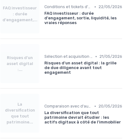
•
Conditions et tickets d'entrée
22/05/2026
FAQ investisseur
FAQ investisseur : durée
: durée
d'engagement, sortie, liquidité, les
d'engagement,...
vraies réponses
•
Sélection et acquisition des assets
21/05/2026
Risques d'un
Risques d'un asset digital : la grille
asset digital
de due diligence avant tout
:...
engagement
La
•
Comparaison avec d'autres placements
20/05/2026
diversification
La diversification que tout
que tout
patrimoine devrait étudier : les
patrimoine...
actifs digitaux à côté de l'immobilier