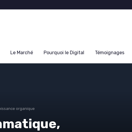
Le Marché
Pourquoi le Digital
Témoignages
oissance organique
mmatique,