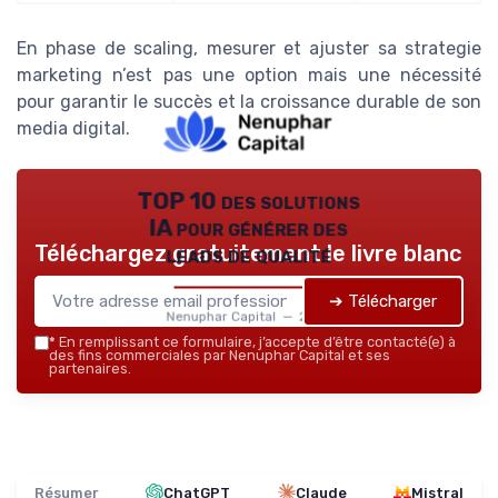
En phase de scaling, mesurer et ajuster sa strategie
marketing n’est pas une option mais une nécessité
pour garantir le succès et la croissance durable de son
media digital.
TOP 10 des solutions
IA pour générer des
Téléchargez gratuitement le livre blanc
leads de qualité
➔ Télécharger
Nenuphar Capital — 2026
*
En remplissant ce formulaire, j’accepte d’être contacté(e) à
des fins commerciales par Nenuphar Capital et ses
partenaires.
Résumer
ChatGPT
Claude
Mistral