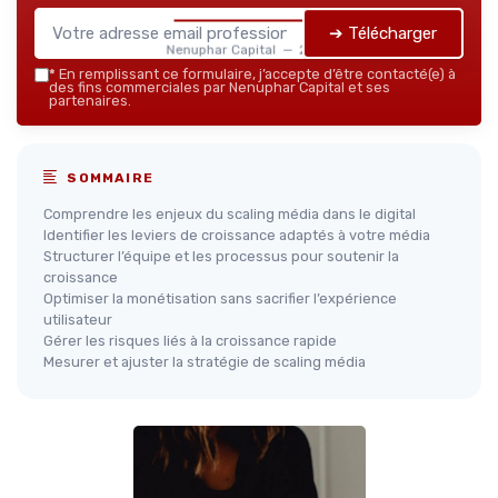
➔ Télécharger
Nenuphar Capital — 2026
*
En remplissant ce formulaire, j’accepte d’être contacté(e) à
des fins commerciales par Nenuphar Capital et ses
partenaires.
SOMMAIRE
Comprendre les enjeux du scaling média dans le digital
Identifier les leviers de croissance adaptés à votre média
Structurer l’équipe et les processus pour soutenir la
croissance
Optimiser la monétisation sans sacrifier l’expérience
utilisateur
Gérer les risques liés à la croissance rapide
Mesurer et ajuster la stratégie de scaling média