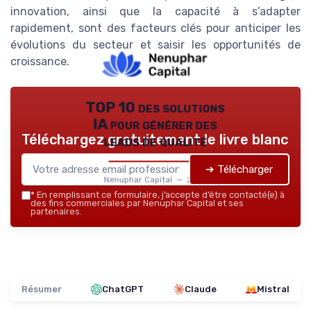
innovation, ainsi que la capacité à s’adapter
rapidement, sont des facteurs clés pour anticiper les
évolutions du secteur et saisir les opportunités de
croissance.
TOP 10 des solutions
IA pour générer des
Téléchargez gratuitement le livre blanc
leads de qualité
➔ Télécharger
Nenuphar Capital — 2026
*
En remplissant ce formulaire, j’accepte d’être contacté(e) à
des fins commerciales par Nenuphar Capital et ses
partenaires.
Résumer
ChatGPT
Claude
Mistral