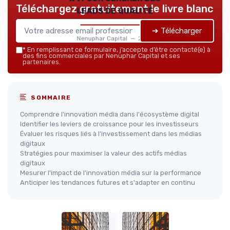
Téléchargez gratuitement le livre blanc
leads de qualité
➔ Télécharger
Nenuphar Capital — 2026
*
En remplissant ce formulaire, j’accepte d’être contacté(e) à
des fins commerciales par Nenuphar Capital et ses
partenaires.
SOMMAIRE
Comprendre l'innovation média dans l'écosystème digital
Identifier les leviers de croissance pour les investisseurs
Évaluer les risques liés à l'investissement dans les médias
digitaux
Stratégies pour maximiser la valeur des actifs médias
digitaux
Mesurer l'impact de l'innovation média sur la performance
Anticiper les tendances futures et s'adapter en continu